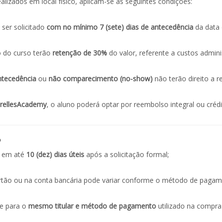
lizados em local físico, aplicam-se as seguintes condições:
ser solicitado
com no mínimo 7 (sete) dias de antecedência
da data d
o do curso terão
retenção de 30%
do valor, referente a custos admini
ntecedência
ou
não comparecimento (no-show)
não terão direito a 
irellesAcademy
, o aluno poderá optar por reembolso integral ou crédi
o
s em até
10 (dez) dias úteis
após a solicitação formal;
rtão ou na conta bancária pode variar conforme o método de pagamen
e para o
mesmo titular e método de pagamento
utilizado na compra 