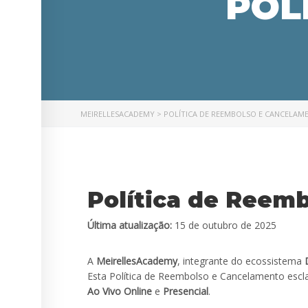
POL
MEIRELLESACADEMY
>
POLÍTICA DE REEMBOLSO E CANCELAM
Política de Reem
Última atualização:
15 de outubro de 2025
A
MeirellesAcademy
, integrante do ecossistema
Esta Política de Reembolso e Cancelamento escla
Ao Vivo Online
e
Presencial
.