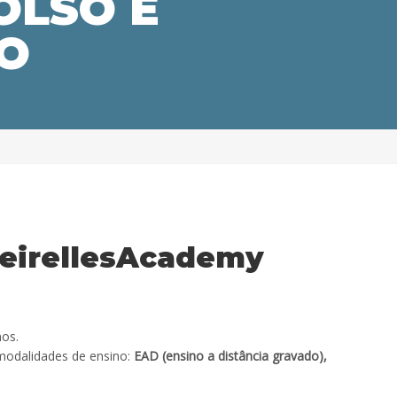
OLSO E
O
MeirellesAcademy
nos.
 modalidades de ensino:
EAD (ensino a distância gravado),