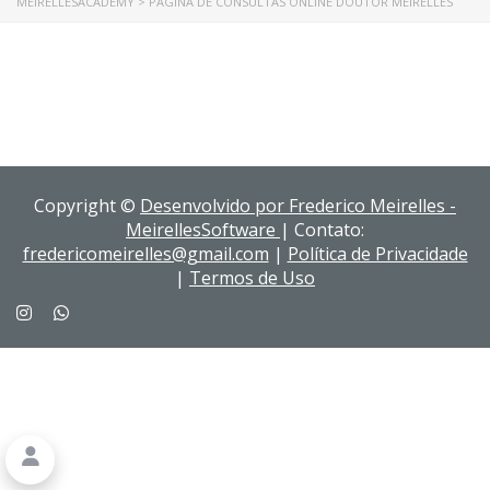
MEIRELLESACADEMY
>
PAGINA DE CONSULTAS ONLINE DOUTOR MEIRELLES
Copyright ©
Desenvolvido por Frederico Meirelles -
MeirellesSoftware
| Contato:
fredericomeirelles@gmail.com
|
Política de Privacidade
|
Termos de Uso