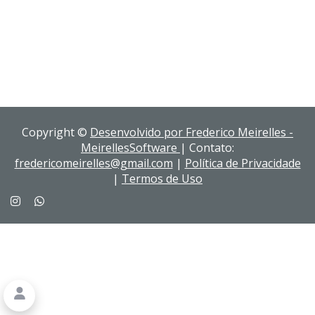
Copyright ©
Desenvolvido por Frederico Meirelles -
MeirellesSoftware
| Contato:
fredericomeirelles@gmail.com
|
Política de Privacidade
|
Termos de Uso