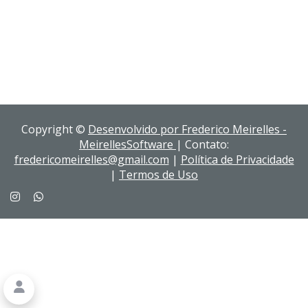
Copyright ©
Desenvolvido por Frederico Meirelles -
MeirellesSoftware
| Contato:
fredericomeirelles@gmail.com
|
Política de Privacidade
|
Termos de Uso